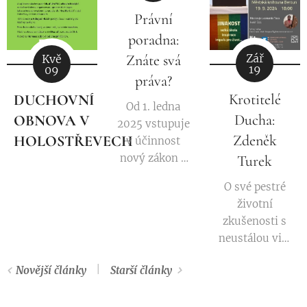
Právní
poradna:
Znáte svá
Zář
Kvě
19
09
práva?
Krotitelé
DUCHOVNÍ
Od 1. ledna
Ducha:
OBNOVA V
2025 vstupuje
Zdeněk
HOLOSTŘEVECH
v účinnost
nový zákon o
Turek
partnerství.
O své pestré
Tento zákon
životní
LGBT lidem
zkušenosti s
nedává
neustálou vizí
rovnoprávné
naděje bude v
manželství.
Novější články
Starší články
rámci cyklu
Nadále také
Krotitelé
omezuje jejich
Ducha