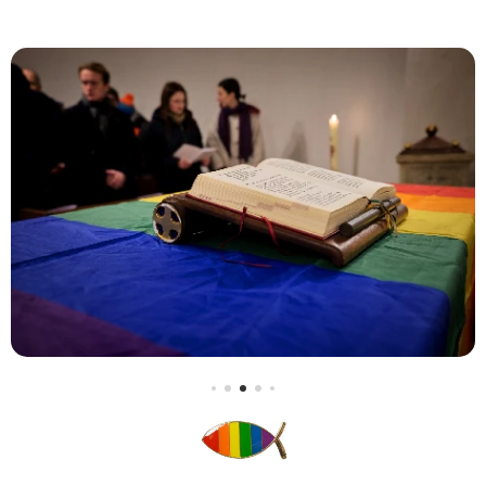
rodičovská
vyprávět
práva. Některé
Zdeněk Turek
úřady se již
– výpomocný
připravují, ale
kazatel
jiným to může
Českobratrské
trvat déle.
církve
evangelické
,
člen komise
ČCE Pro
rozhovor o
soužití s
LGBTQ+
lidmi
v církvi, člen
výboru
společenství
LGBTQ+
věřících