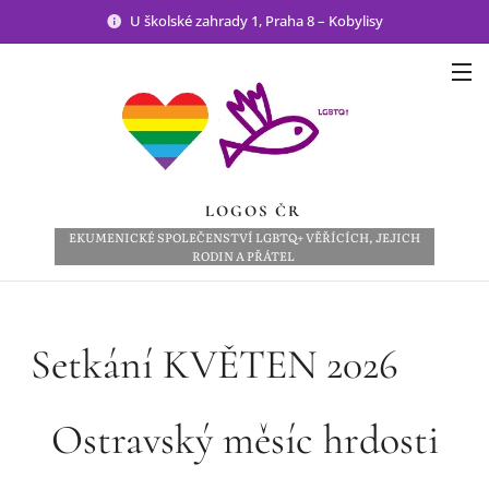
U školské zahrady 1, Praha 8 – Kobylisy
LOGOS ČR
EKUMENICKÉ SPOLEČENSTVÍ LGBTQ+ VĚŘÍCÍCH, JEJICH
RODIN A PŘÁTEL
Setkání KVĚTEN 2026 🏳️‍🌈
Ostravský měsíc hrdosti