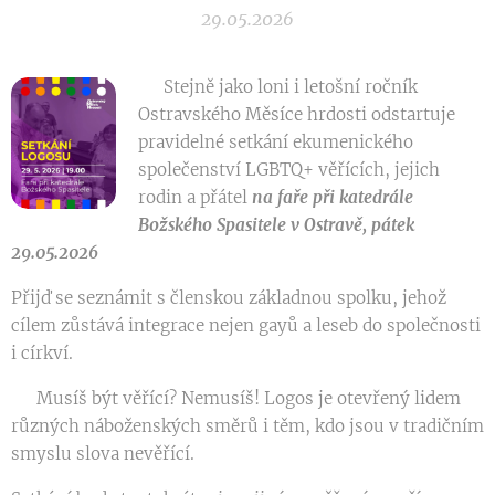
29.05.2026
🌈 Stejně jako loni i letošní ročník
Ostravského Měsíce hrdosti odstartuje
pravidelné setkání ekumenického
společenství LGBTQ+ věřících, jejich
rodin a přátel
na faře při katedrále
Božského Spasitele v Ostravě, pátek
29.05.2026
Přijď se seznámit s členskou základnou spolku, jehož
cílem zůstává integrace nejen gayů a leseb do společnosti
i církví.
ℹ️ Musíš být věřící? Nemusíš! Logos je otevřený lidem
různých náboženských směrů i těm, kdo jsou v tradičním
smyslu slova nevěřící.