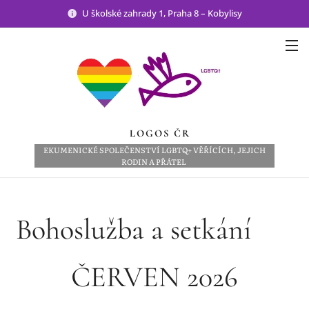
U školské zahrady 1, Praha 8 – Kobylisy
LOGOS ČR
EKUMENICKÉ SPOLEČENSTVÍ LGBTQ+ VĚŘÍCÍCH, JEJICH
RODIN A PŘÁTEL
Bohoslužba a setkání 👥
ČERVEN 2026