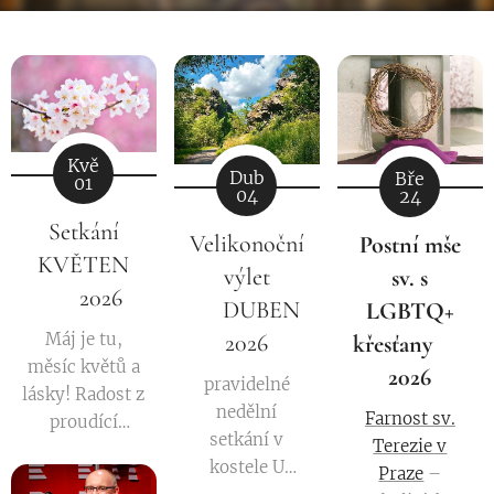
Kvě
Dub
Bře
01
04
24
Setkání
Velikonoční
Postní mše
KVĚTEN
výlet
sv. s
🌼 2026
🚶‍♂️‍➡️DUBEN
LGBTQ+
Máj je tu,
2026
křesťany 🌈
měsíc květů a
2026
pravidelné
lásky! Radost z
nedělní
Farnost sv.
proudící
setkání v
Terezie v
energie života
kostele U
Praze
–
a barev