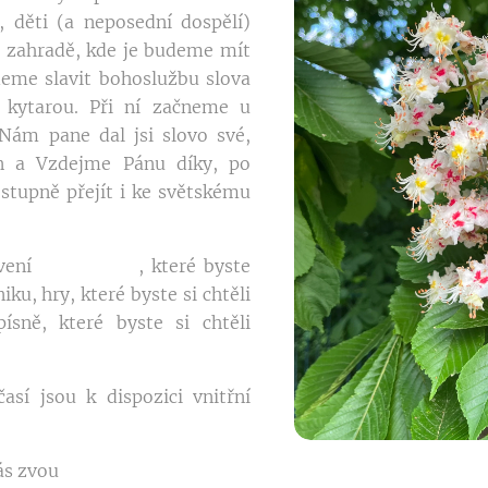
, děti (a neposední dospělí)
 zahradě, kde je budeme mít
eme slavit bohoslužbu slova
kytarou. Při ní začneme u
Nám pane dal jsi slovo své,
n a Vzdejme Pánu díky, po
tupně přejít i ke světskému
vení 🍇🍉🥧🍪, které byste
niku, hry, které byste si chtěli
ísně, které byste si chtěli
así jsou k dispozici vnitřní
ás zvou