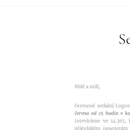
S
Milé a milí,
červnové setkání Logo
června od 15 hodin v ko
(otevíráme ve 14.30), 
přátelským posezením