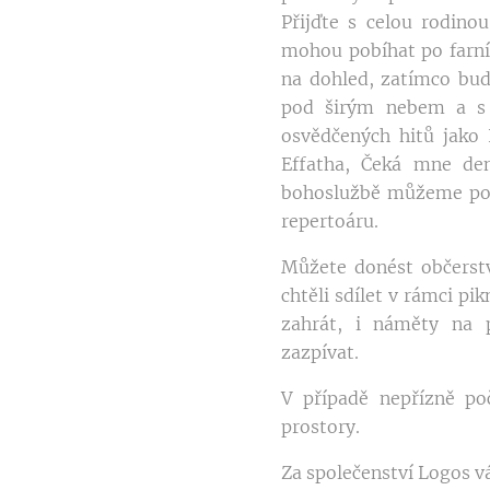
Přijďte s celou rodinou
mohou pobíhat po farní
na dohled, zatímco bud
pod širým nebem a s 
osvědčených hitů jako 
Effatha, Čeká mne de
bohoslužbě můžeme pos
repertoáru.
Můžete donést občerst
chtěli sdílet v rámci pik
zahrát, i náměty na p
zazpívat.
V případě nepřízně poč
prostory.
Za společenství Logos v