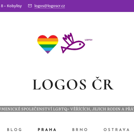
 8 – Kobylisy
logos@logoscr.cz
LOGOS ČR
MENICKÉ SPOLEČENSTVÍ LGBTQ+ VĚŘÍCÍCH, JEJICH RODIN A PŘ
BLOG
PRAHA
BRNO
OSTRAVA