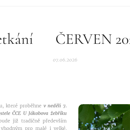
etkání 🎯ČERVEN 20
07.06.2026
su, které proběhne
v neděli 7.
stele ČCE U Jákobova žebříku
bude již tradičně především
 vhodným pro malé i velké.