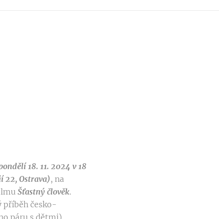
pondělí 18. 11. 2024 v 18
ií 22, Ostrava)
, na
filmu
Šťastný člověk
.
ý příběh česko-
ho páru s dětmi),