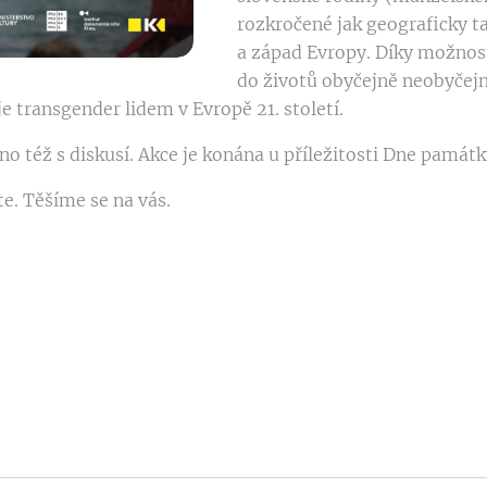
rozkročené jak geograficky t
a západ Evropy. Díky možnost
do životů obyčejně neobyčej
je transgender lidem v Evropě 21. století.
no též s diskusí. Akce je konána u příležitosti Dne památk
te. Těšíme se na vás.