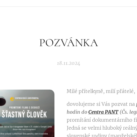
POZVÁNKA
18.11.2024
Milé přítelkyně, milí přátelé,
dovolujeme si Vás pozvat na
hodin do
Centra PANT
(Čs. leg
promítání dokumentárního 
Jedná se velmi hluboký reáln
slovenské rodiny (manželské