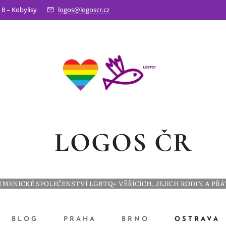
 8 – Kobylisy
logos@logoscr.cz
LOGOS ČR
MENICKÉ SPOLEČENSTVÍ LGBTQ+ VĚŘÍCÍCH, JEJICH RODIN A PŘ
BLOG
PRAHA
BRNO
OSTRAVA