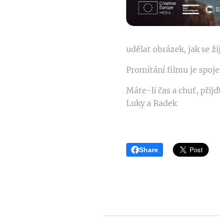
udělat obrázek, jak se ži
Promítání filmu je spoje
Máte-li čas a chuť, přijď
Luky a Radek
Share