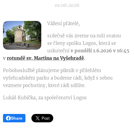
01.06.2026
Vážení přátelé,
srdečně vás zveme na mši svatou 🙏
se členy spolku Logos, která se
uskuteční
v pondělí 1.6.2026 v 16:45
v
rotundě sv. Martina na Vyšehradě
.
Po bohoslužbě plánujeme piknik v přilehlém
vyšehradském parku a budeme rádi, když s sebou
vezmete pochutiny, které rádi sdílíte. 🍇🍽️🍖🥩🍆🍄‍🟫😋
Lukáš Kubička, za společenství Logos
Share