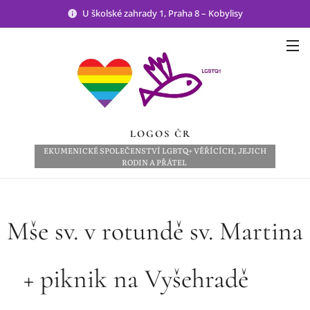
U školské zahrady 1, Praha 8 – Kobylisy
LOGOS ČR
EKUMENICKÉ SPOLEČENSTVÍ LGBTQ+ VĚŘÍCÍCH, JEJICH
RODIN A PŘÁTEL
Mše sv. v rotundě sv. Martina
+ piknik na Vyšehradě 🧺