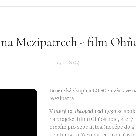
 na Mezipatrech - film Ohňo
19.11.2024
Brněnská skupina LOGOSu vás zve na
Mezipatra.
V
úterý 19. listopadu od 17:30
se spol
na projekci filmu Ohňostroje, který 
prosím pro sebe lístek (nejlépe do 4.
neb filmy na Mezipatrech jsou čast