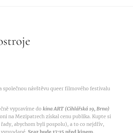
stroje
 společnou návštěvu queer filmového festivalu
ečně vypravíme do
kina ART (Cihlářská 19, Brno)
loni na Mezipatrech získal cenu publika. Kupte si
 řady, abychom byli pospolu), a to co nejdřív,
o vyprodané.
Sraz bude 17:15 před kinem.