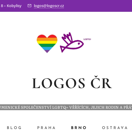
 8 – Kobylisy
logos@logoscr.cz
LOGOS ČR
MENICKÉ SPOLEČENSTVÍ LGBTQ+ VĚŘÍCÍCH, JEJICH RODIN A PŘ
BLOG
PRAHA
BRNO
OSTRAVA