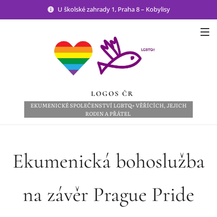
U školské zahrady 1, Praha 8 – Kobylisy
LOGOS ČR
EKUMENICKÉ SPOLEČENSTVÍ LGBTQ+ VĚŘÍCÍCH, JEJICH
RODIN A PŘÁTEL
Ekumenická bohoslužba
na závěr Prague Pride