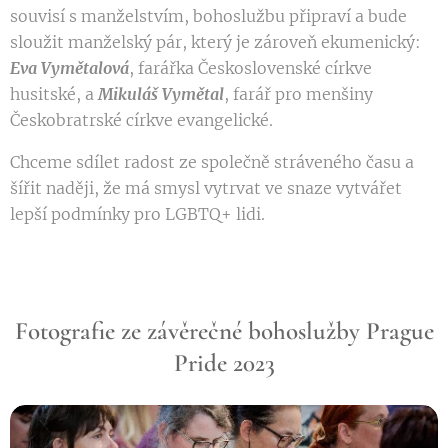
souvisí s manželstvím, bohoslužbu připraví a bude
sloužit manželský pár, který je zároveň ekumenický:
Eva Vymětalová
, farářka Československé církve
husitské, a
Mikuláš Vymětal
, farář pro menšiny
Českobratrské církve evangelické.
Chceme sdílet radost ze společně stráveného času a
šířit naději, že má smysl vytrvat ve snaze vytvářet
lepší podmínky pro LGBTQ+ lidi. 💒
Fotografie ze závěrečné bohoslužby Prague
Pride 2023