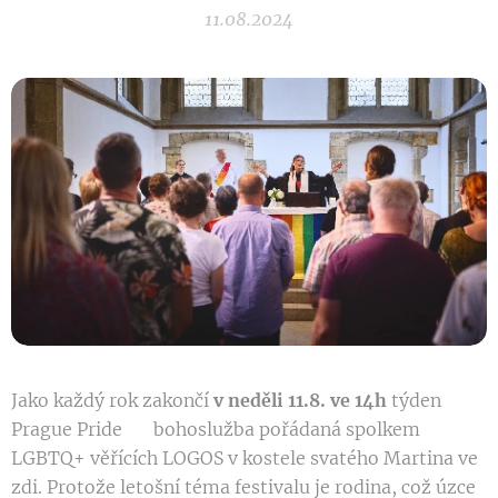
11.08.2024
Jako každý rok zakončí
v neděli 11.8. ve 14h
týden
Prague Pride 🌈 bohoslužba pořádaná spolkem
LGBTQ+ věřících LOGOS v kostele svatého Martina ve
zdi. Protože letošní téma festivalu je rodina, což úzce