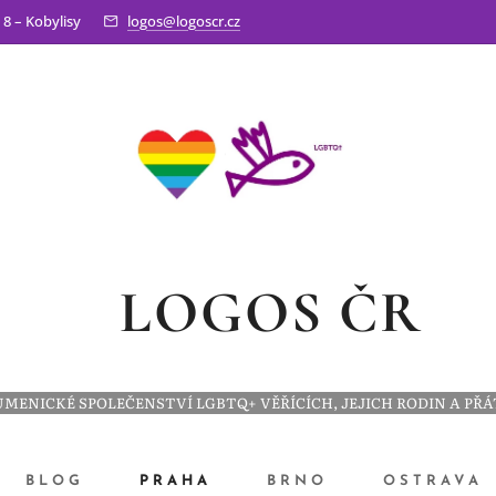
 8 – Kobylisy
logos@logoscr.cz
LOGOS ČR
MENICKÉ SPOLEČENSTVÍ LGBTQ+ VĚŘÍCÍCH, JEJICH RODIN A PŘ
BLOG
PRAHA
BRNO
OSTRAVA