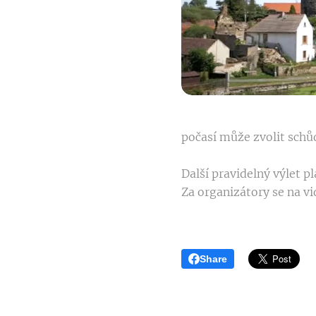
počasí může zvolit schůd
Další pravidelný výlet 
Za organizátory se na v
Share