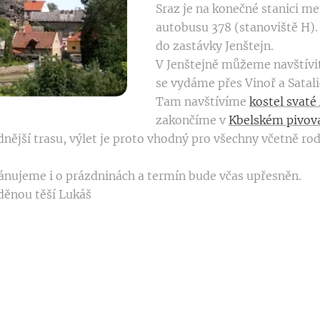
Sraz je na konečné stanici m
autobusu 378 (stanoviště H)
do zastávky Jenštejn.
V Jenštejně můžeme navštívi
se vydáme přes Vinoř a Satal
Tam navštívíme
kostel svaté
zakončíme v
Kbelském pivov
nější trasu, výlet je proto vhodný pro všechny včetně rod
plánujeme i o prázdninách a termín bude včas upřesněn.
iděnou těší Lukáš