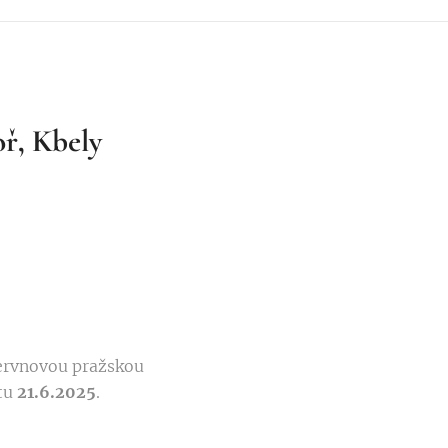
, Kbely
červnovou pražskou
tu
21.6.2025
. 🚶‍♂️