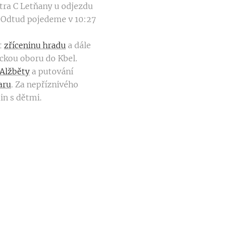
etra C Letňany u odjezdu
. Odtud pojedeme v 10:27
t
zříceninu hradu
a dále
ickou oboru do Kbel.
 Alžběty
a putování
aru
. Za nepříznivého
in s dětmi.