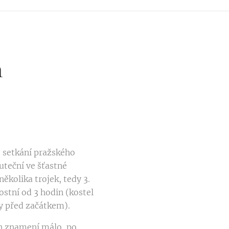
n
 setkání pražského
uteční ve šťastné
několika trojek, tedy 3.
ostní od 3 hodin (kostel
y před začátkem).
h znamení málo, po