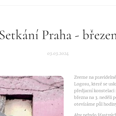
Setkání Praha - březe
03.03.2024
Zveme na pravidelné
Logosu, které se usk
předjarní konstelaci 
března na 3. neděli p
otevíráme půl hodin
Aby nebylo šťastnýc