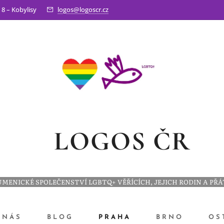
 8 – Kobylisy
logos@logoscr.cz
LOGOS ČR
MENICKÉ SPOLEČENSTVÍ LGBTQ+ VĚŘÍCÍCH, JEJICH RODIN A PŘ
 NÁS
BLOG
PRAHA
BRNO
OS